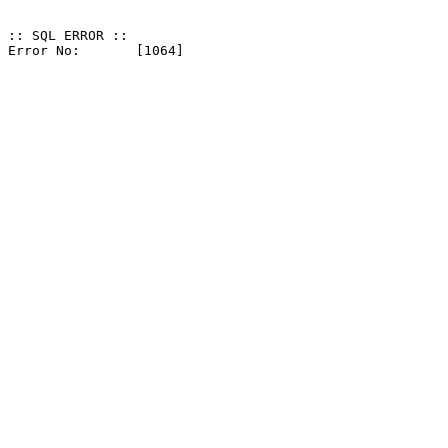
:: SQL ERROR ::
Error No: 	[1064]